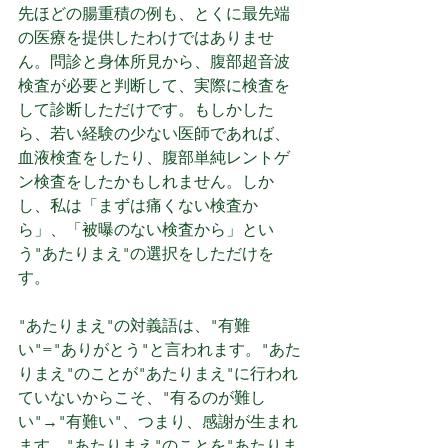
先ほどの腸重積の例も、とくに最先端
の医療を提供したわけではありませ
ん。問診と身体所見から、腹部超音波
検査が必要と判断して、実際に検査を
して診断しただけです。もしかした
ら、若い経験の少ない医師であれば、
血液検査をしたり、腹部単純レントゲ
ン検査をしたかもしれません。しか
し、私は「まずは痛くない検査か
ら」、「被曝のない検査から」とい
う"あたりまえ"の選択をしただけを
す。
"あたりまえ"の対義語は、"有難
い"="ありがとう"と言われます。"あた
りまえ"のことが"あたりまえ"に行われ
ていないからこそ、"有るのが難し
い"→"有難い"、つまり、感謝が生まれ
ます。"あたりまえ"のことを"あたりま