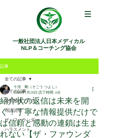
一般社団法人日本メディカル
NLP＆コーチング協会
記事
全ての記事
十河 剛（そごう つよし）
全ての記事
2025年1月28日
読了時間: 6分
紹介状の返信は未来を開
質問形式ブログ
く！丁寧な情報提供だけで
用語説明
ザ・ファウンダー
は信頼と感動の連鎖は生ま
ハラスメント
れない【ザ・ファウンダ