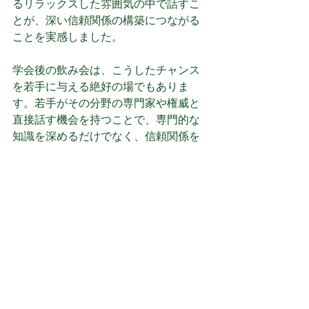
るリラックスした雰囲気の中で話すこ
とが、深い信頼関係の構築につながる
ことを実感しました。
学会後の飲み会は、こうしたチャンス
を若手に与える絶好の場でもありま
す。若手がその分野の専門家や権威と
直接話す機会を持つことで、専門的な
知識を深めるだけでなく、信頼関係を
築き、次なるキャリアのステップにつ
ながることもあります。私が経験した
ような貴重な出会いを、次世代の医師
たちにも提供することが、リーダーと
しての役割の一つだと考えています。
さらに、リーダーが積極的に若手を専
門家に紹介することで、彼らの専門家
としてのアイデンティティ形成を促進
することができます。「自分はこの分
野の研究者として認められている」と