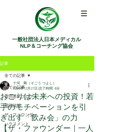
一般社団法人日本メディカル
NLP＆コーチング協会
記事
全ての記事
十河 剛（そごう つよし）
全ての記事
2024年12月27日
読了時間: 8分
おごりは未来への投資！若
質問形式ブログ
手のモチベーションを引
用語説明
ザ・ファウンダー
き出す「飲み会」の力
ハラスメント
【ザ・ファウンダー｜一人