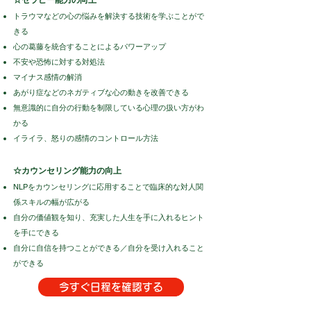
​☆
セラピー能力の向上
トラウマなどの心の悩みを解決する技術を学ぶことがで
きる
心の葛藤を統合することによるパワーアップ
不安や恐怖に対する対処法
マイナス感情の解消
あがり症などのネガティブな心の動きを改善できる
無意識的に自分の行動を制限している心理の扱い方がわ
かる
イライラ、怒りの感情のコントロール方法
☆カウンセリング能力の向上
NLPをカウンセリングに応用することで臨床的な対人関
係スキルの幅が広がる
自分の価値観を知り、充実した人生を手に入れるヒント
を手にできる
自分に自信を持つことができる／自分を受け入れること
ができる
今すぐ日程を確認する