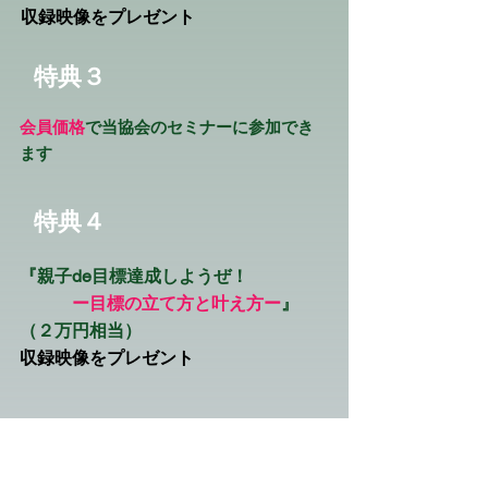
収録映像をプレゼント
​特典３
会員価格
で当協会のセミナーに参加でき
ます
​特典４
​『親子de目標達成しようぜ！
ー目標の立て方と叶え方ー
』
（２万円相当）
収録映像をプレゼント
​特典５