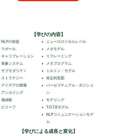
​®
メディカルNLP プラクティショナー
認定コース
【​学びの内容】
NLPの前提
ニューロロジカルレベル
ラポール
メタモデル
キャリブレーション
リフレーミング
表象システム
メタプログラム
サブモダリティ
ミルトン・モデル
ストラテジー
肯定的意図
アイデアの階層
パーセプチュアル・ポジショ
アンカリング
ン
価値観
モデリング
ビリーフ
T.O.T.Eモデル
NLPコミュニケーションモデ
ル
【​学びによる成長と変化】