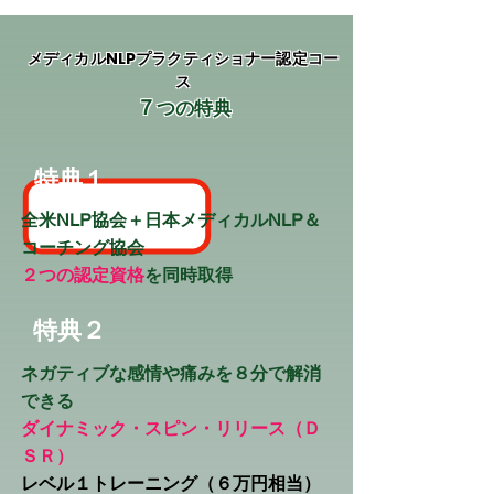
メディカルNLPプラクティショナー認定コー
ス
７
つの特典
​特典１
​全米NLP協会＋日本メディカルNLP＆
コーチング協会
２つの認定資格
を同時取得
​特典２
​ネガティブな感情や痛みを８分で解消
できる
ダイナミック・スピン・リリース（Ｄ
ＳＲ）
レベル１トレーニング（６万円相当）