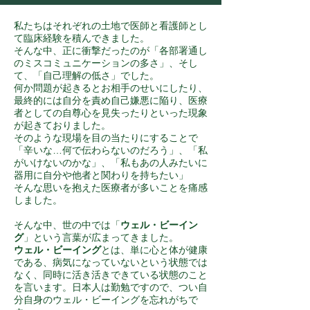
私たちはそれぞれの土地で医師と看護師とし
て臨床経験を積んできました。
そんな中、正に衝撃だったのが「各部署通し
のミスコミュニケーションの多さ」、そし
て、「自己理解の低さ」でした。
何か問題が起きるとお相手のせいにしたり、
最終的には自分を責め自己嫌悪に陥り、医療
者としての自尊心を見失ったりといった現象
が起きておりました。
そのような現場を目の当たりにすることで
「辛いな…何で伝わらないのだろう」、「私
がいけないのかな」、「私もあの人みたいに
器用に自分や他者と関わりを持ちたい」
そんな思いを抱えた医療者が多いことを痛感
しました。
そんな中、世の中では「
ウェル・ビーイン
グ
」という言葉が広まってきました。
ウェル・ビーイング
とは、単に心と体が健康
である、病気になっていないという状態では
なく、同時に活き活きできている状態のこと
を言います。日本人は勤勉ですので、つい自
分自身のウェル・ビーイングを忘れがちで