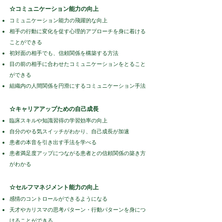
☆コミュニケーション能力の向上
コミュニケーション能力の飛躍的な向上
相手の行動に変化を促す心理的アプローチを身に着ける
ことができる
初対面の相手でも、信頼関係を構築する方法
目の前の相手に合わせたコミュニケーションをとること
ができる
組織内の人間関係を円滑にするコミュニケーション手法
☆キャリアアップための自己成長
臨床スキルや知識習得の学習効率の向上
自分のやる気スイッチがわかり、自己成長が加速
患者の本音を引き出す手法を学べる
患者満足度アップにつながる患者との信頼関係の築き方
がわかる
☆セルフマネジメント能力の向上
感情のコントロールができるようになる
天才やカリスマの思考パターン・行動パターンを身につ
けることができる