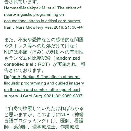
告されています。
HemmatiMaslakpak M, et al. The effect of
neuro-linguistic programming on
occupational stress in critical care nurses.
Iran J Nurs Midwifery Res. 2016; 21: 38-44
また、不安や恐怖などの感情的な問題
やストレス等への対処だけではなく、
NLPは疼痛（痛み）の対処への有用性
も
ランダム化比較試験（randomized
controlled trial：RCT）が実施され、
報
告されております。
Doğan A, Saritaş S. The effects of neuro-
linguistic programming and guided imagery
on the pain and comfort after open-heart
surgery. J Card Surg. 2021; 36: 2389-2397.
ご自身で検索していただければわかる
と思いますが、このようにNLP（神経
言語プログラミング）は、医師、看護
師、薬剤師、理学療法士、作業療法