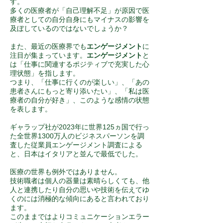
す。
多くの医療者が「自己理解不足」が原因で医
療者としての自分自身にもマイナスの影響を
及ぼしているのではないでしょうか？
また、最近の医療界でも
エンゲージメント
に
注目が集まっています。
エンゲージメント
と
は「仕事に関連するポジティブで充実した心
理状態」を指します。
つまり、「仕事に行くのが楽しい」、「あの
患者さんにもっと寄り添いたい」、「私は医
療者の自分が好き」、このような感情の状態
を表します。
ギャラップ社が2023年に世界125ヵ国で行っ
た全世界1300万人のビジネスパーソンを調
査した従業員エンゲージメント調査による
と、日本はイタリアと並んで最低でした。
医療の世界も例外ではありません。
技術職者は個人の器量は素晴らしくても、他
人と連携したり自分の思いや技術を伝えてゆ
くのには消極的な傾向にあると言われており
ます。
このままではよりコミュニケーションエラー