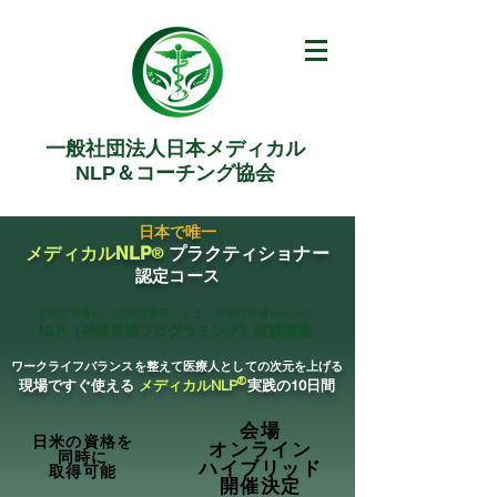
一般社団法人日本メディカル
NLP＆コーチング協会
日本で唯一
メディカルNLP
プラクティショナ
ー
®
​
認定コース
​医療従事者の 医療従事者による 医療従事者のための
NLP（神経言語プログラミング）実践講座
ワークライフバランスを整えて医療人としての次元を上げる
®
現場ですぐ使える
メディカルNLP
実践の10日間
会場
会場
日米の資格を
日米の資格を
オンライン
オンライン
同時に
同時に
ハイブリッド
ハイブリッド
取得可能
取得可能
開催決定
開催決定