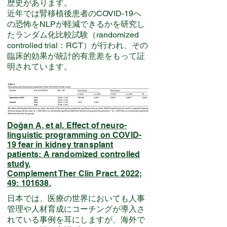
歴史があります。
近年では腎移植後患者のCOVID-19へ
の恐怖を
NLPが軽減できるかを研究し
たランダム化比較試験（randomized
controlled trial：RCT）が行われ、その
臨床的効果が統計的有意差をもって証
明されています。
Doğan A, et al
. Effect of neuro-
linguistic programming on COVID-
19 fear in kidney transplant
patients: A randomized controlled
study.
Complement Ther Clin Pract. 2022;
49: 101638.
日本では、医療の世界においても人事
管理や人材育成にコーチングが導入さ
れている事例を耳にしますが、海外で