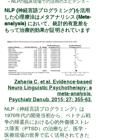
～NLPの臨床現場での活用のエビデンス～
NLP (神経言語プログラミング)を活用
した心理療法はメタアナリシス (Meta-
analysis) において、統計的有意差を
もって治療的効果が証明されています
Zaharia C, et al. Evidence-based
Neuro Linguistic Psychotherapy: a
meta-analysis.
Psychiatr Danub. 2015; 27: 355-63.
NLP（神経言語プログラミング）は
1970年代の開発当初から、ベトナム戦
争の帰還兵における心的外傷後ストレ
ス障害（PTSD）の治療など、医学・
医療現場の世界で広く活用されてきた