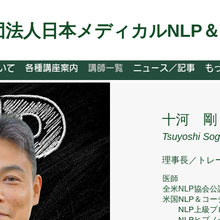
団法人日本メディカルNLP
いて
各種講座案内
講師一覧
ニュース／記事
も
十河 剛
​Tsuyoshi So
​理事長／トレ
医師
全米NLP協会公
米国NLP＆コ
NLP上級プ
NLPヒプノセ