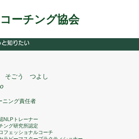
＆コーチング協会
っと知りたい
そごう つよし
go
ーニング責任者
認NLPトレーナー
ーチング研究所認定
ロフェッショナルコーチ
ラピーマスタープラクティショナー​