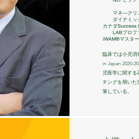
​ マネ―クリ
ダイナミック・
カナダSuccess S
LABプロファ
iWAM®マスタ
​臨床では小児消化
in Japan 2020
児医学に関する
チングを用いた
筆している。