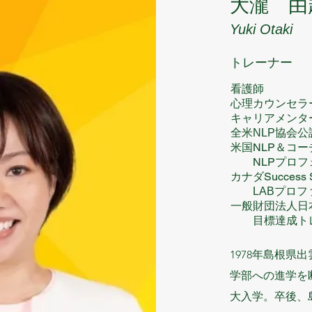
大瀧 由
Yuki Otaki
​トレーナー
看護師
心理カウンセラ
キャリアメンタ
全米NLP協会公
米国NLP＆コ
NLP
プロフ
カナダSuccess S
LABプロ
一般財団法人日
目標達成トレ
1978年島根
学部への進学を
大入学。卒後、