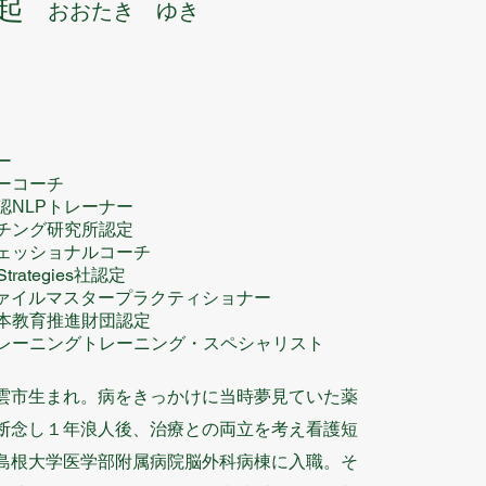
起
おおたき ゆき
ー
ーコーチ
認NLPトレーナー
ーチング研究所認定
ェッショナルコーチ
trategies社認定​
ファイルマスタープラクティショナー
本教育推進財団認定
ーニングトレーニング・スペシャリスト
県出雲市生まれ。病をきっかけに当時夢見ていた薬
断念し１年浪人後、治療との両立を考え看護短
島根大学医学部附属病院脳外科病棟に入職。そ