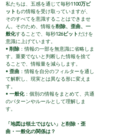
私たちは、五感を通じて毎秒
1100万ビ
ット
もの情報を受け取っていますが、
そのすべてを意識することはできませ
ん。そのため、情報を
削除、歪曲、一
般化
することで、毎秒
126ビット
だけを
意識に上げています。
• 
削除
：情報の一部を無意識に省略しま
す。重要でないと判断した情報を捨て
ることで、情報量を減らします。
• 
歪曲
：情報を自分のフィルターを通し
て解釈し、現実とは異なる形に変えま
す。
• 
一般化
：個別の情報をまとめて、共通
のパターンやルールとして理解しま
す。
「地図は領土ではない」と削除・歪
曲・一般化の関係は？