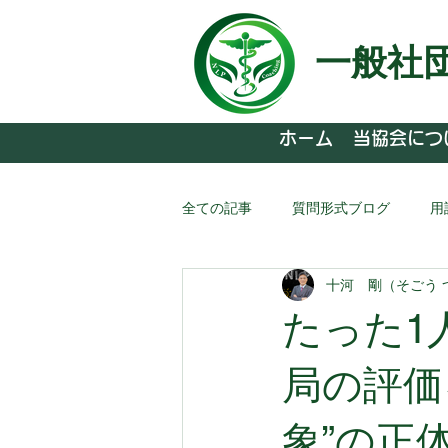
一般社
ホーム
当協会につ
全ての記事
質問形式ブログ
用
十河 剛（そごう 
たった1
局の評価
象”の正