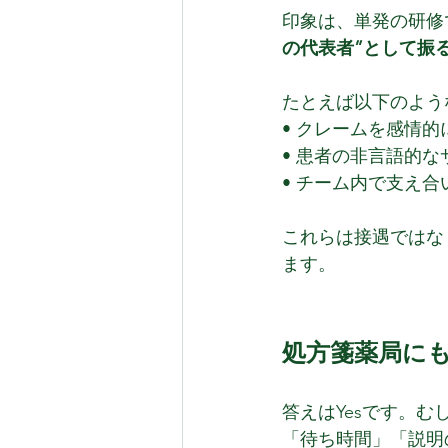
印象は、単発の研修
の代表者”として振
たとえば以下のよう
• クレームを感情
• 患者の非言語的
• チーム内で支え
これらは接遇ではな
ます。
処方箋薬局に
答えはYesです。
「待ち時間」「説明