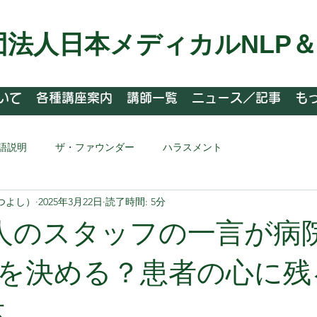
団法人日本メディカルNLP
いて
各種講座案内
講師一覧
ニュース／記事
も
語説明
ザ・ファウンダー
ハラスメント
つよし）
2025年3月22日
読了時間: 5分
人のスタッフの一言が病
を決める？患者の心に残
体