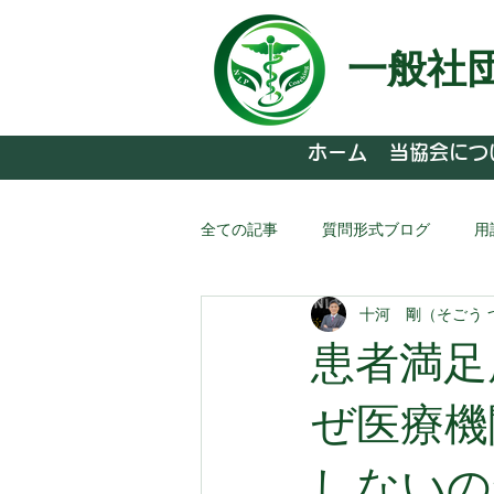
一般社
ホーム
当協会につ
全ての記事
質問形式ブログ
用
十河 剛（そごう 
患者満足
ぜ医療機
しないの