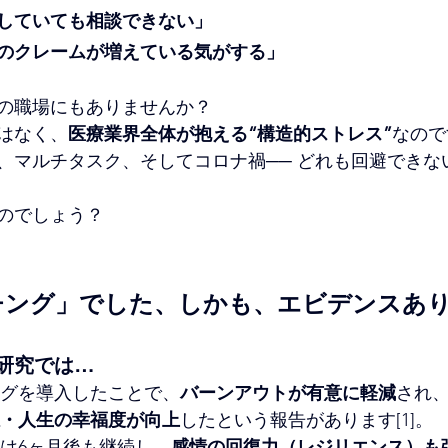
していても相談できない」
のクレームが増えている気がする」
の職場にもありませんか？
はなく、
医療業界全体が抱える“構造的ストレス”
なので
、マルチタスク、そしてコロナ禍── どれも回避できな
のでしょう？
チング」でした、しかも、エビデンスあ
研究では…
グを導入したことで、
バーンアウトが有意に軽減
され、
・人生の幸福度が向上
したという報告があります[1]。
は6ヶ月後も継続し、
感情の回復力（レジリエンス）も