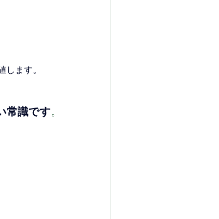
値します。
い常識です
。