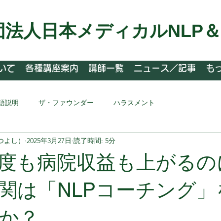
団法人日本メディカルNLP
いて
各種講座案内
講師一覧
ニュース／記事
も
語説明
ザ・ファウンダー
ハラスメント
つよし）
2025年3月27日
読了時間: 5分
度も病院収益も上がるの
関は「NLPコーチング」
か？