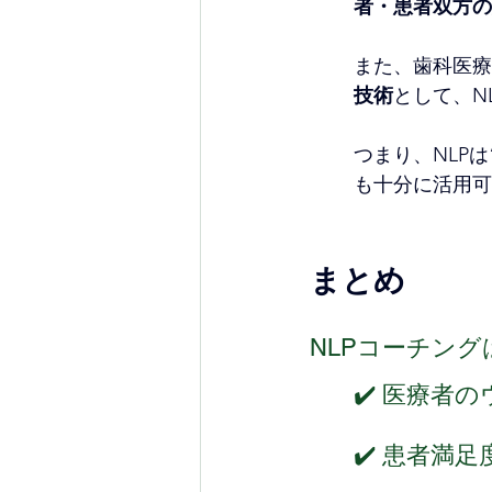
者・患者双方の
また、歯科医療
技術
として、N
つまり、NLP
も十分に活用可
まとめ
NLPコーチング
✔️
 医療者
✔️
 患者満足