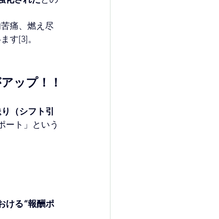
的苦痛、燃え尽
す[3]。
がアップ！！
送り（シフト引
レポート」という
おける“報酬ポ