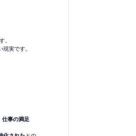
す。
い現実です。
り
 
仕事の満足
強化された
との