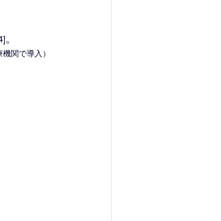
。
4]
療機関で導入）