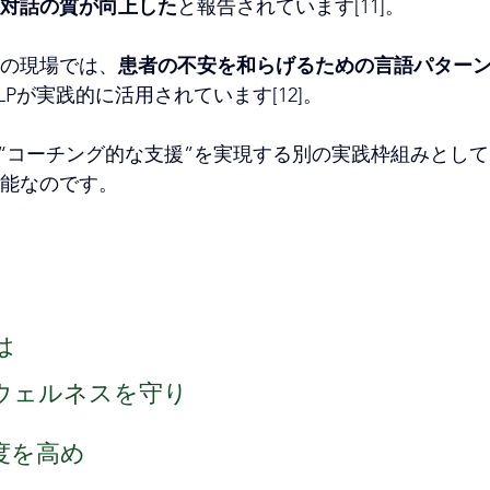
対話の質が向上した
と報告されています[11]。
の現場では、
患者の不安を和らげるための言語パター
LPが実践的に活用されています[12]。
は“コーチング的な支援”を実現する別の実践枠組みとし
能なのです。
は
のウェルネスを守り
度を高め