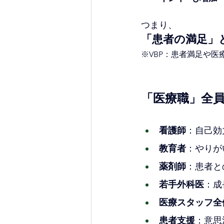
つまり、
「患者の満足」
※VBP：患者満足や
「医療職」全
看護師
：自己効
教育者
：やりが
薬剤師
：患者と
若手外科医
：成
医療スタッフ全
患者支援
：意思