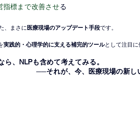
経営指標まで改善させ
る
た、まさに
医療現場のアップデート手段
です。
を
実践的・心理学的に支える補完的ツール
として注目に
なら、NLPも含めて考えてみる。
──それが、今、医療現場の新し