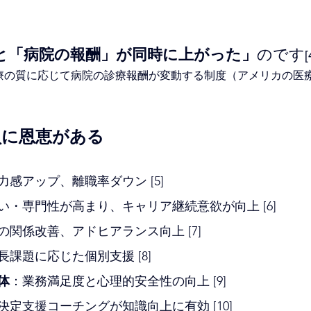
と「病院の報酬」が同時に上がった」
のです
[
医療の質に応じて病院の診療報酬が変動する制度（アメリカの医
員に恩恵がある
力感アップ、離職率ダウン [5]
い・専門性が高まり、キャリア継続意欲が向上 [6]
の関係改善、アドヒアランス向上 [7]
長課題に応じた個別支援 [8]
体
：業務満足度と心理的安全性の向上 [9]
決定支援コーチングが知識向上に有効 [10]