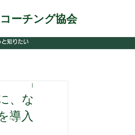
＆コーチング協会
っと知りたい
に、な
を導入