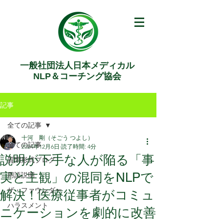
一般社団法人日本メディカル
NLP＆コーチング協会
記事
全ての記事
十河 剛（そごう つよし）
全ての記事
2024年12月6日
読了時間: 4分
説明が下手な人が陥る「事
質問形式ブログ
実と主観」の混同をNLPで
用語説明
ザ・ファウンダー
解決！医療従事者がコミュ
ハラスメント
ニケーションを劇的に改善