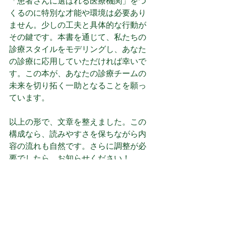
「患者さんに選ばれる医療機関」をつ
くるのに特別な才能や環境は必要あり
ません。少しの工夫と具体的な行動が
その鍵です。本書を通じて、私たちの
診療スタイルをモデリングし、あなた
の診療に応用していただければ幸いで
す。この本が、あなたの診療チームの
未来を切り拓く一助となることを願っ
ています。
以上の形で、文章を整えました。この
構成なら、読みやすさを保ちながら内
容の流れも自然です。さらに調整が必
要でしたら、お知らせください！
次 の ペ ー ジ へ 進 む
NLP
神経言語プログラミング
医療
病院
医院