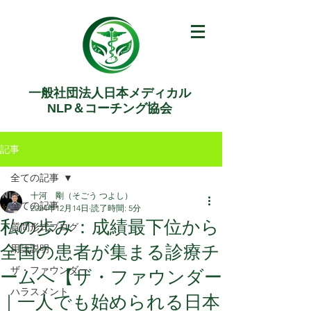
一般社団法人日本メディカル
NLP＆コーチング協会
記事
全ての記事
十河 剛（そごう つよし）
全ての記事
2024年12月14日
読了時間: 5分
私の歩み：成績最下位から
質問形式ブログ
全国の患者が集まる診療チ
用語説明
ザ・ファウンダー
ームへ【ザ・ファウンダー
ハラスメント
｜一人でも始められる日本