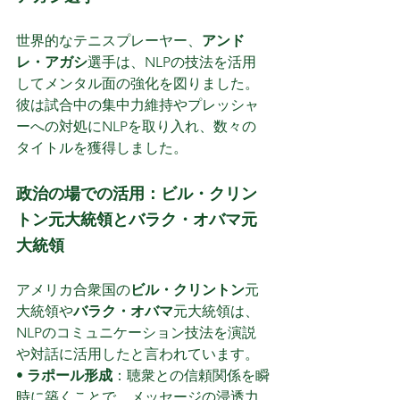
世界的なテニスプレーヤー、
アンド
レ・アガシ
選手は、NLPの技法を活用
してメンタル面の強化を図りました。
彼は試合中の集中力維持やプレッシャ
ーへの対処にNLPを取り入れ、数々の
タイトルを獲得しました。
政治の場での活用：ビル・クリン
トン元大統領とバラク・オバマ元
大統領
アメリカ合衆国の
ビル・クリントン
元
大統領や
バラク・オバマ
元大統領は、
NLPのコミュニケーション技法を演説
や対話に活用したと言われています。
• 
ラポール形成
：聴衆との信頼関係を瞬
時に築くことで、メッセージの浸透力