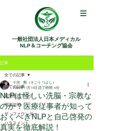
一般社団法人日本メディカル
NLP＆コーチング協会
記事
全ての記事
十河 剛（そごう つよし）
全ての記事
2024年11月14日
読了時間: 6分
NLPは怪しい洗脳・宗教な
質問形式ブログ
のか？医療従事者が知って
用語説明
ザ・ファウンダー
おくべきNLPと自己啓発の
ハラスメント
真実を徹底解説！