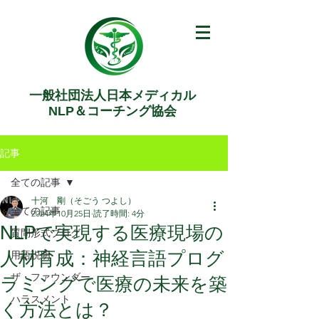
一般社団法人日本メディカル
NLP＆コーチング協会
記事
全ての記事
十河 剛（そごう つよし）
全ての記事
2024年10月25日
読了時間: 4分
NLPで実現する医療現場の
質問形式ブログ
人材育成：神経言語プログ
用語説明
ザ・ファウンダー
ラミングで医療の未来を築
ハラスメント
く方法とは？