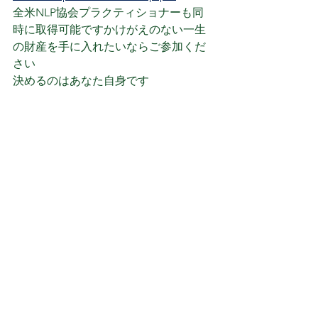
全米NLP協会プラクティショナーも同
時に取得可能ですかけがえのない一生
の財産を手に入れたいならご参加くだ
さい
決めるのはあなた自身です
NLP
神経言語プログラミング
医療
病院
医院
人材育成
医師
薬剤師
看護師
医療従事者
管理職
リーダー
生産性
ストレス対策
ハラスメント対策
パワハラ
質問形式ブログ