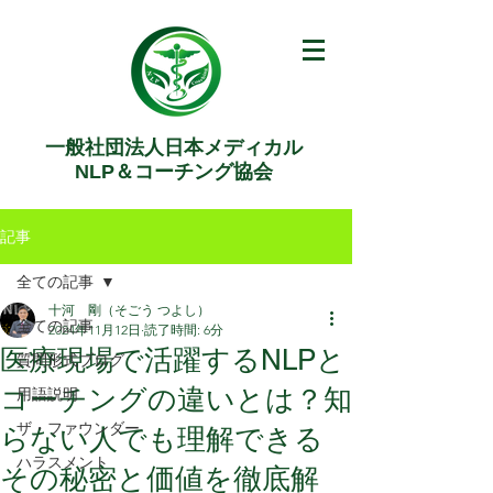
一般社団法人日本メディカル
NLP＆コーチング協会
記事
全ての記事
十河 剛（そごう つよし）
全ての記事
2024年11月12日
読了時間: 6分
医療現場で活躍するNLPと
質問形式ブログ
コーチングの違いとは？知
用語説明
ザ・ファウンダー
らない人でも理解できる
ハラスメント
その秘密と価値を徹底解