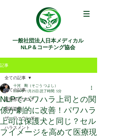
一般社団法人日本メディカル
NLP＆コーチング協会
記事
全ての記事
十河 剛（そごう つよし）
全ての記事
2024年11月25日
読了時間: 5分
NLPでパワハラ上司との関
質問形式ブログ
係が劇的に改善！パワハラ
用語説明
ザ・ファウンダー
上司は保護犬と同じ？セル
ハラスメント
フイメージを高めて医療現