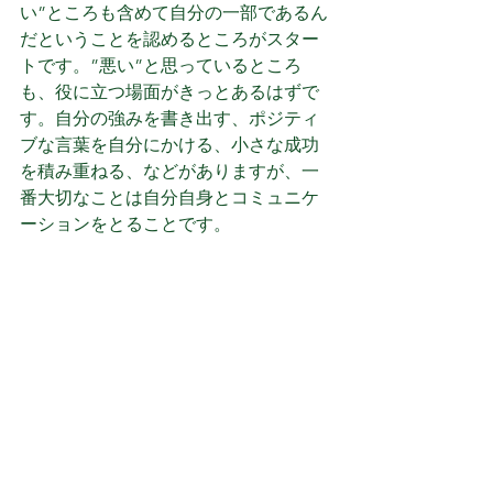
い”ところも含めて自分の一部であるん
だということを認めるところがスター
トです。”悪い”と思っているところ
も、役に立つ場面がきっとあるはずで
す。自分の強みを書き出す、ポジティ
ブな言葉を自分にかける、小さな成功
を積み重ねる、などがありますが、一
番大切なことは自分自身とコミュニケ
ーションをとることです。
Q4: NLPを学ぶと他にどんなメリッ
トがあるの？
A4: コミュニケーション能力が向上し、
人間関係が良くなります。ストレスも
減り、仕事が楽しくなります。
Q5: どこでNLPを学べるの？