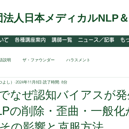
団法人日本メディカルNLP
いて
各種講座案内
講師一覧
ニュース／記事
も
語説明
ザ・ファウンダー
ハラスメント
つよし）
2024年11月8日
読了時間: 8分
でなぜ認知バイアスが発
LPの削除・歪曲・一般化
その影響と克服方法