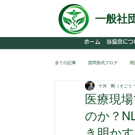
一般社
ホーム
当協会につ
全ての記事
質問形式ブログ
用
十河 剛（そごう 
医療現場
のか？N
き明かす