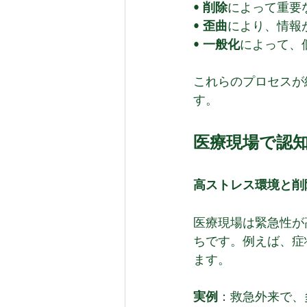
• 
削除
によって重要
• 
歪曲
により、情報
• 
一般化
によって、
これらのプロセスが
す。
医療現場で認
高ストレス環境と削
医療現場は緊急性が
ちです。例えば、症
ます。
実例
：救急外来で、