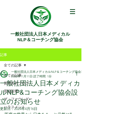
一般社団法人日本メディカル
NLP＆コーチング協会
記事
全ての記事
一般社団法人日本メディカルNLP＆コーチング協会事務局
全ての記事
2022年11月11日
読了時間: 1分
一般社団法人日本メディカ
質問形式ブログ
ルNLP&コーチング協会設
用語説明
ザ・ファウンダー
立のお知らせ
ハラスメント
更新日：
2024年4月16日