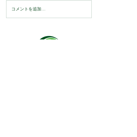
コメントを追加…
当協会提供の『KIKU催
医療介護福祉の
眠』がCureBellに紹介さ
ト【ミカル】に
れました
講座が紹介され
​お問い合わせ
​研修依頼、取材依頼、講座内容等のお問い合わせは
​下記フォームからお願い致します
お名前
ふりがな