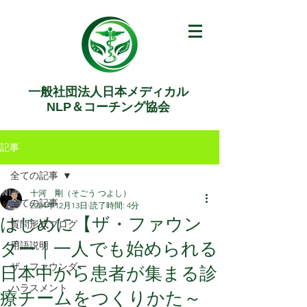
一般社団法人日本メディカル
NLP＆コーチング協会
記事
全ての記事
十河 剛（そごう つよし）
全ての記事
2024年12月13日
読了時間: 4分
はじめに【ザ・ファウン
質問形式ブログ
ダー｜一人でも始められる
用語説明
ザ・ファウンダー
日本中から患者が集まる診
ハラスメント
療チームをつくりかた～