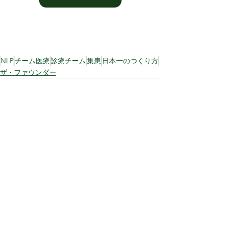
NLP
チーム医療
診療チーム
集患
日本一のつくり方
ザ・ファウンダー
すべて表示
最新記事